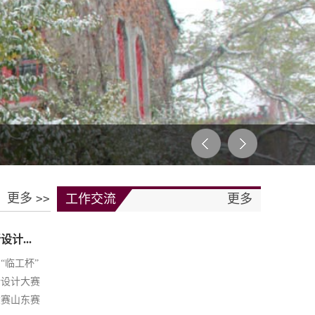
更多
>>
工作交流
更多
计...
“临工杯”
新设计大赛
大赛山东赛