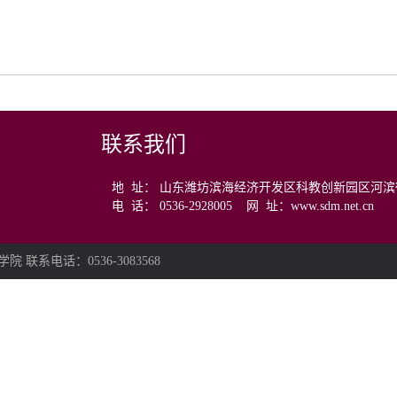
联系我们
地 址： 山东潍坊滨海经济开发区科教创新园区河滨
电 话： 0536-2928005
网 址：www.sdm.net.cn
事职业学院 联系电话：0536-3083568